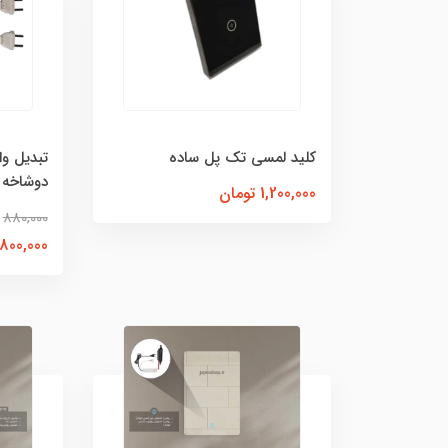
کلید لمسی تک پل ساده
دوشاخه بسته
1,200,000 تومان
880,000
800,000 تومان