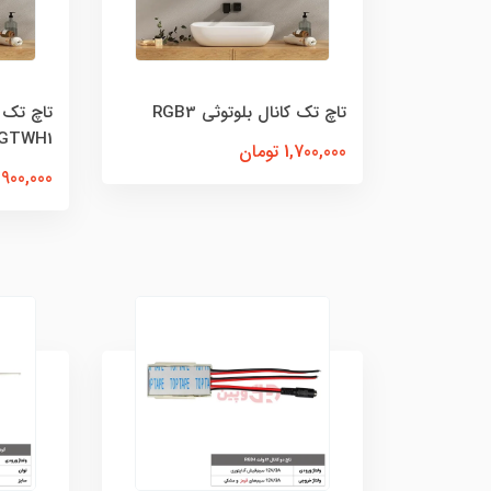
تاچ تک کانال بلوتوثی RGB3
تاچ تک 
GTWH1
1,700,000 تومان
900,000 تومان