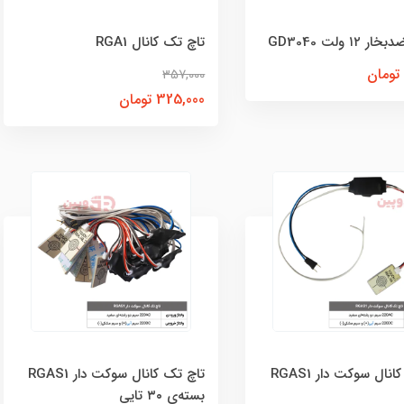
۱۲ ولت GD3040
تاچ تک کانال RGA1
357,000
325,000 تومان
نال سوکت دار RGAS1
تاچ تک کانال سوکت دار RGAS1
بسته‌ی ۳۰ تایی