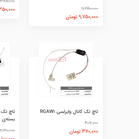
385,000
11,250,000
350,000 توما
9,750,000 تومان
تاچ تک کانال وایرلسی RGAW1
بسته‌ی ۳۰ تایی
407,000
12,210,000
370,000 تومان
11,100,000 توم