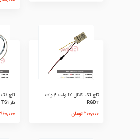
تاچ تک کانال ۱۲ ولت ۶ وات
تاچ تک 
RGD2
دار RGTS1
200,000 تومان
960,000 تومان