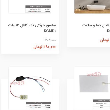
کانال دما و ساعت
سنسور حرکتی تک کانال ۱۲ ولت
RGMD1
R
308,000
280,000 تومان