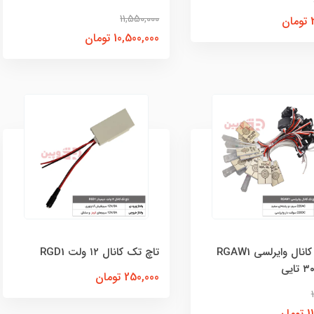
11,550,000
ن
10,500,000 تومان
تاچ تک کانال وایرلسی RGAW1
تاچ تک کانال ۱۲ ولت RGD1
250,000 تومان
ان