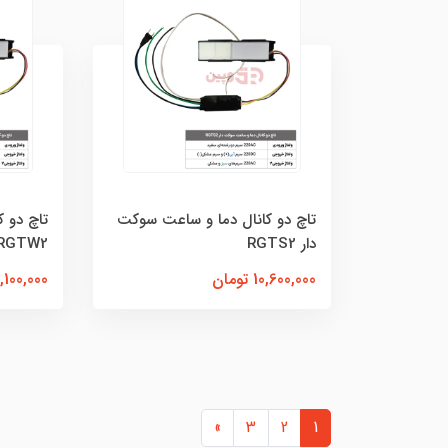
تاچ دو کانال دما و ساعت سوکت
تاچ دو ک
دار RGTS2
RGTW2
10,600,000 تومان
1,100,000 توما
»
3
2
1