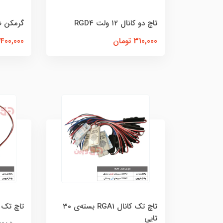
تاچ دو کانال ۱۲ ولت RGD4
گرمکن ضدبخار 
310,000 تومان
400,000 تومان
تاچ تک کانال RGA1 بسته‌ی ۳۰
تاچ تک کا
تایی