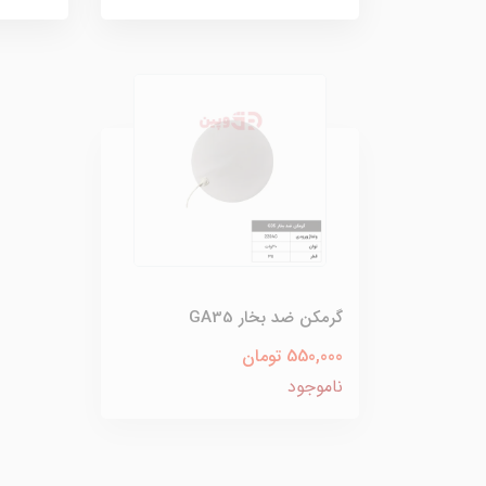
گرمکن ضد بخار GA35
550,000 تومان
ناموجود