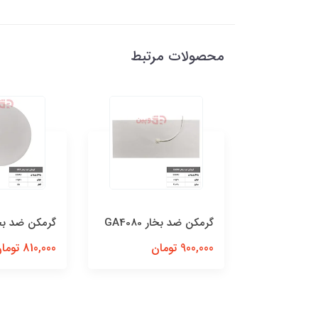
محصولات مرتبط
GA306
گرمکن ضد بخار GA4080
گرمکن ضد بخار 5
900,000 تومان
810,000 تومان