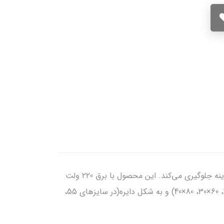
گرمکن ضد‌بخار با ضخامت 1mm که به کمک چسب، پشت آینه نصب می‌شود و با گرم‌کردن آینه، از ایجاد بخار روی سطح آینه جلوگیری می‌کند. این محصول با برق ۲۲0 ولت
قابل روشن‌شدن است. و می‌تواند با کلیدهای لمسی کنترل گردد. این محصول به شکل مستطیل(در سایزهای 30×20، 40×30، 60×30، 80×40) و به شکل دایره(در سایزهای 55،