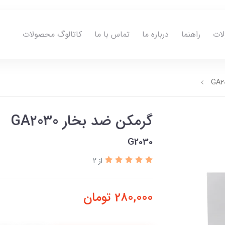
ات
راهنما
درباره ما
تماس با ما
کاتالوگ محصولات
گرمکن ضد بخار GA2030
G2030
از 2
280,000
تومان