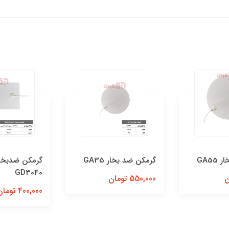
GA5
گرمکن ضد بخار GA35
GD3040
550,000 تومان
400,000 تومان