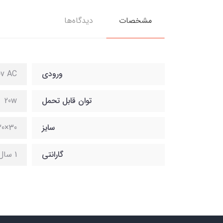
مشخصات
دیدگاه‌ها
ورودی
0v AC
توان قابل تحمل
20w
سایز
30×20
گارانتی
1 سال