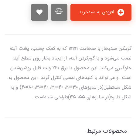
افزودن به سبدخرید
گرمکن ضد‌بخار با ضخامت 1mm که به کمک چسب، پشت آینه
نصب می‌شود و با گرم‌کردن آینه، از ایجاد بخار روی سطح آینه
جلوگیری می‌کند. این محصول با برق ۲۲0 ولت قابل روشن‌شدن
است. و می‌تواند با کلیدهای لمسی کنترل گردد. این محصول به
شکل مستطیل(در سایزهای 30×20، 40×30، 60×30، 80×40) و به
شکل دایره(در سایزهای 55، 35)طراحی شده‌است.
محصولات مرتبط