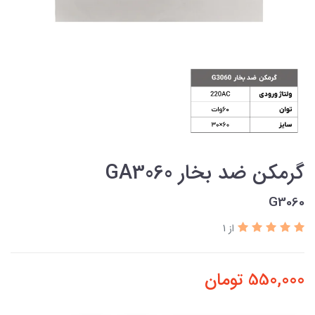
گرمکن ضد بخار GA3060
G3060
از 1
550,000
تومان