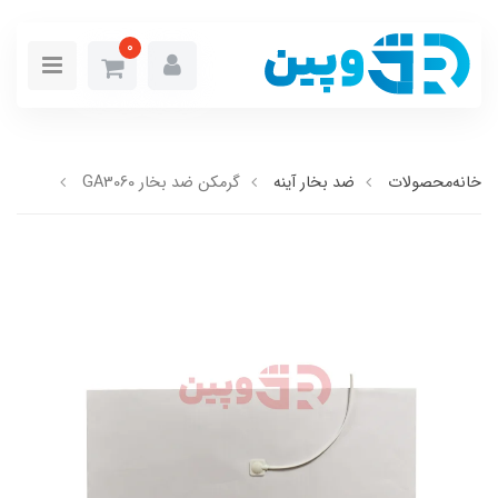
0
خانه
محصولات
ضد بخار آینه
گرمکن ضد بخار GA3060