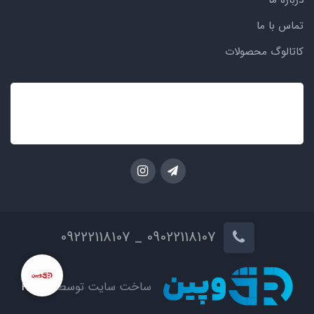
درباره ما
تماس با ما
کاتالوگ محصولات
09022118107 _ 09222118107
ساخت سایت توسط
Portal