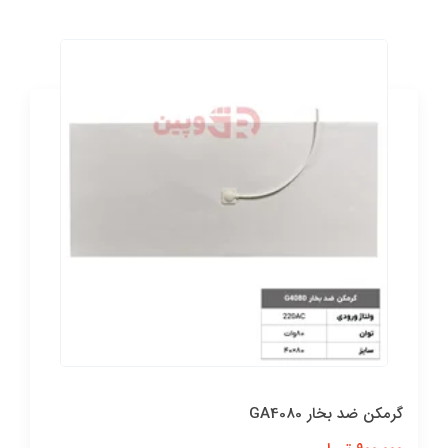
گرمکن ضد بخار GA4080