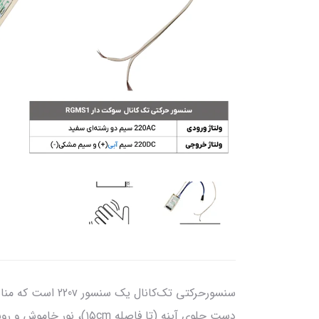
سنسورحرکتی تک‌ک
دست جلوی آينه (تا فاصله ۱۵cm)، نور خاموش و روشن می‌شود. این سنسور در ۳ مدل وایرلسی (RGMW1)، سوکت‌دار(RGMS1) و ساده(RGM1) می‌باشد.