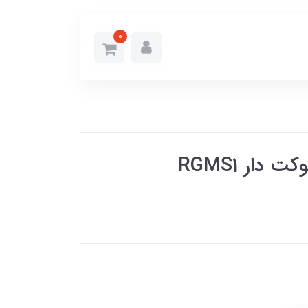
0
ار RGMS1