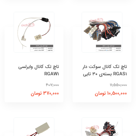
تاچ تک کانال سوکت دار
تاچ تک کانال وایرلسی
RGAS1 بسته‌ی ۳۰ تایی
RGAW1
407,000
11,550,000
10,500,000 تومان
370,000 تومان