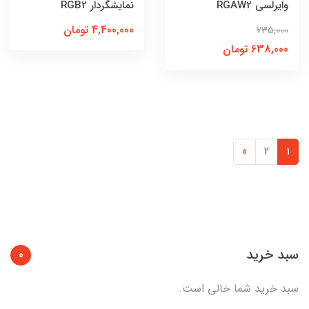
وایرلسی RGAW2
نمایشگردار RGB2
4,400,000 تومان
735,000
638,000 تومان
»
2
1
سبد خرید
0
سبد خرید شما خالی است.