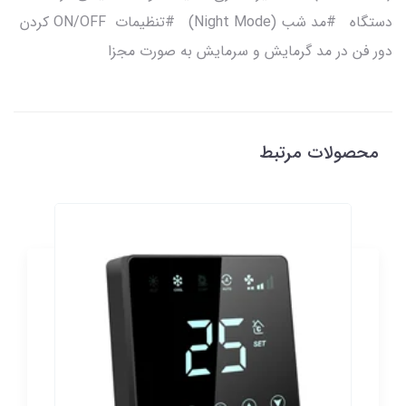
دستگاه #مد شب (Night Mode) #تنظیمات ON/OFF کردن
دور فن در مد گرمایش و سرمایش به صورت مجزا
محصولات مرتبط